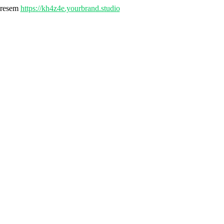
adresem
https://kh4z4e.yourbrand.studio