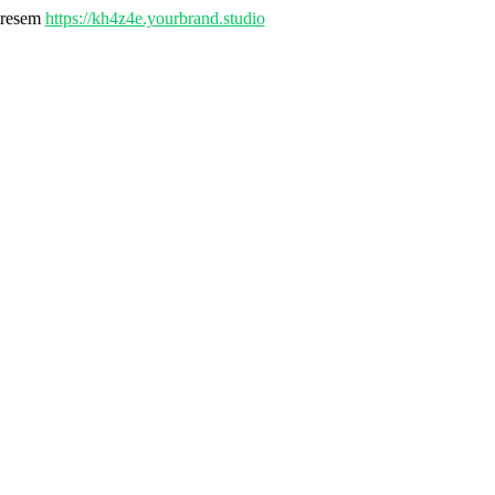
adresem
https://kh4z4e.yourbrand.studio